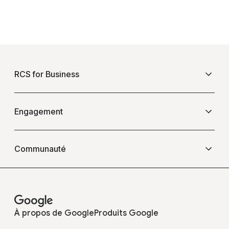
F
o
RCS for Business
o
t
e
Présentation
Engagement
r
l
Questions fréquentes
Événements
i
Communauté
n
k
Blogs
Opérateurs
s
Témoignages
À propos de Google
Produits Google
Développeurs