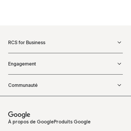
F
o
RCS for Business
o
t
e
Présentation
Engagement
r
l
Questions fréquentes
Événements
i
Communauté
n
k
Blogs
Opérateurs
s
Témoignages
À propos de Google
Produits Google
Développeurs