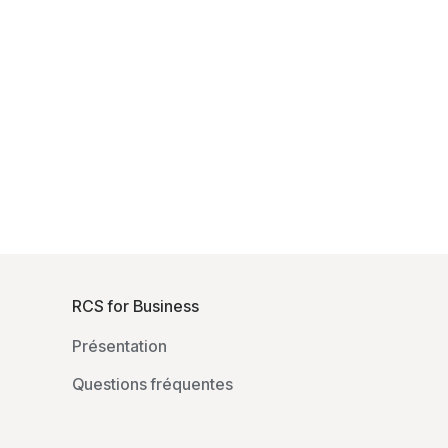
F
o
RCS for Business
o
Présentation
t
e
Questions fréquentes
r
l