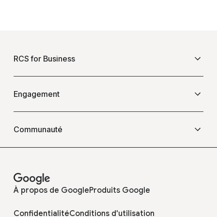
F
o
RCS for Business
o
t
e
Présentation
Engagement
r
l
Questions fréquentes
Événements
i
Communauté
n
k
Blogs
Opérateurs
s
Témoignages
À propos de Google
Produits Google
Développeurs
Confidentialité
Conditions d'utilisation