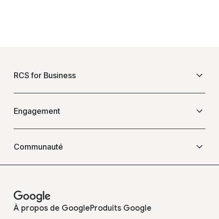
F
o
RCS for Business
o
t
e
Présentation
Engagement
r
l
Questions fréquentes
Événements
i
Communauté
n
k
Blogs
Opérateurs
s
Témoignages
À propos de Google
Produits Google
Développeurs