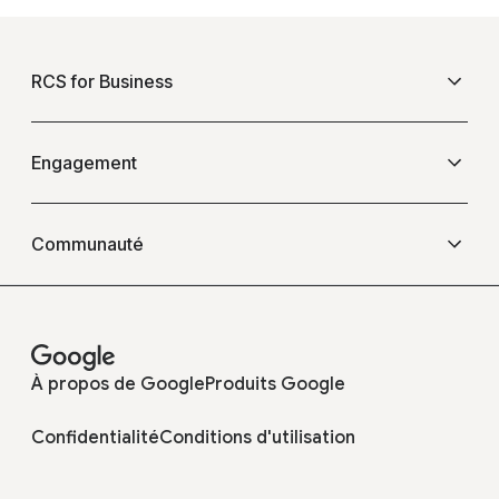
F
o
RCS for Business
o
t
e
Présentation
Engagement
r
l
Questions fréquentes
Événements
i
Communauté
n
k
Blogs
Opérateurs
s
Témoignages
À propos de Google
Produits Google
Développeurs
Confidentialité
Conditions d'utilisation
Trouver un partenaire