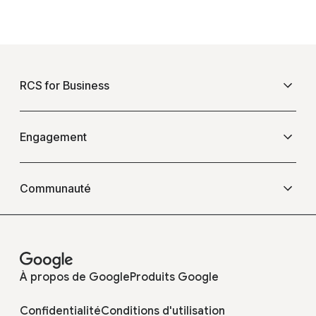
F
o
RCS for Business
o
t
e
Présentation
Engagement
r
l
Questions fréquentes
Événements
i
Communauté
n
k
Blogs
Opérateurs
s
Témoignages
À propos de Google
Produits Google
Développeurs
Confidentialité
Conditions d'utilisation