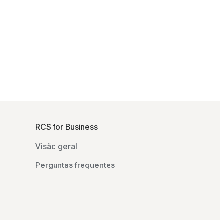
F
o
RCS for Business
o
Visão geral
t
e
Perguntas frequentes
r
l
i
n