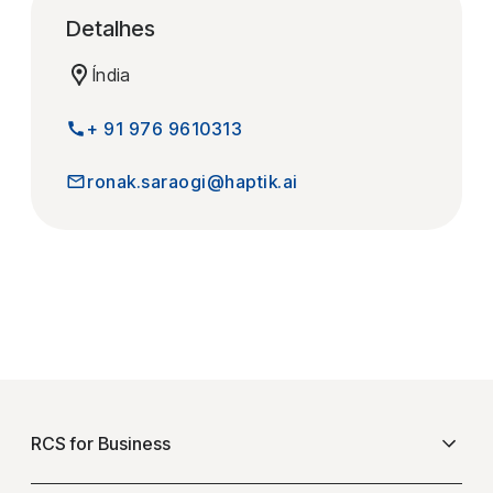
Detalhes
Índia
+ 91 976 9610313
ronak.saraogi@haptik.ai
F
o
RCS for Business
o
t