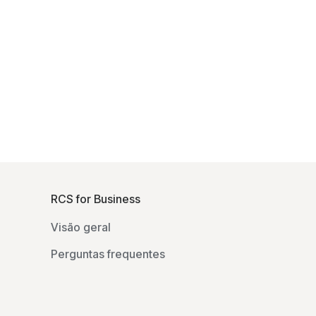
F
o
RCS for Business
o
Visão geral
t
e
Perguntas frequentes
r
l
i