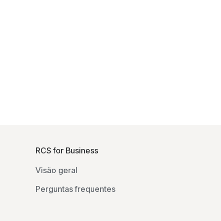
F
o
RCS for Business
o
Visão geral
t
e
Perguntas frequentes
r
l