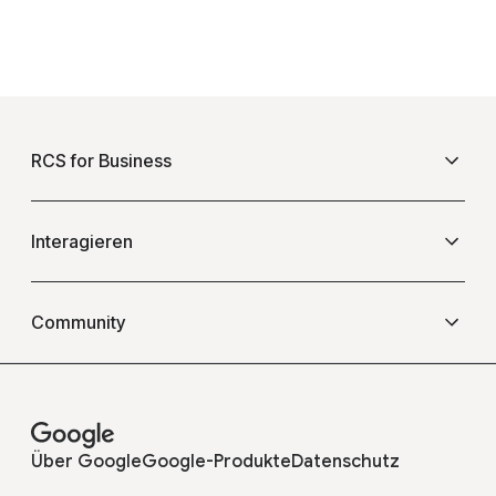
F
o
RCS for Business
o
t
e
Übersicht
Interagieren
r
l
Häufig gestellte Fragen
Veranstaltungen
i
Community
n
k
Blogs
Mobilfunkanbieter
s
Erfolgsgeschichten
Über Google
Google-Produkte
Datenschutz
Entwickler