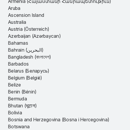
Armenia (Հայաստանի Հանրապետութիւն)
Aruba
Ascension Island
Australia
Austria (Österreich)
Azerbaijan (Azərbaycan)
Bahamas
Bahrain (البحرين)
Bangladesh (বাংলাদেশ)
Barbados
Belarus (Беларусь)
Belgium (België)
Belize
Benin (Bénin)
Bermuda
Bhutan (भूटान)
Bolivia
Bosnia and Herzegovina (Bosna i Hercegovina)
Botswana