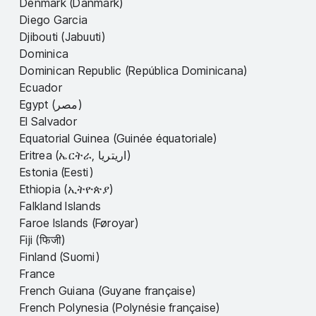
Denmark (Danmark)
Diego Garcia
Djibouti (Jabuuti)
Dominica
Dominican Republic (República Dominicana)
Ecuador
Egypt (مصر)
El Salvador
Equatorial Guinea (Guinée équatoriale)
Eritrea (ኤርትራ, اريتريا)
Estonia (Eesti)
Ethiopia (ኢትዮጵያ)
Falkland Islands
Faroe Islands (Føroyar)
Fiji (फिजी)
Finland (Suomi)
France
French Guiana (Guyane française)
French Polynesia (Polynésie française)