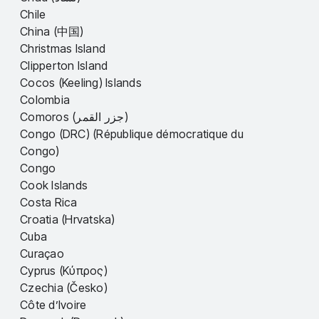
Chile
China (中国)
Christmas Island
Clipperton Island
Cocos (Keeling) Islands
Colombia
Comoros (جزر القمر)
Congo (DRC) (République démocratique du
Congo)
Congo
Cook Islands
Costa Rica
Croatia (Hrvatska)
Cuba
Curaçao
Cyprus (Κύπρος)
Czechia (Česko)
Côte d’Ivoire