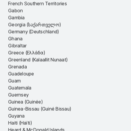
French Southern Territories
Gabon
Gambia
Georgia (საქართველო)
Germany (Deutschland)
Ghana
Gibraltar
Greece (Ελλάδα)
Greenland (Kalaallit Nunaat)
Grenada
Guadeloupe
Guam
Guatemala
Guernsey
Guinea (Guinée)
Guinea-Bissau (Guiné Bissau)
Guyana
Haiti (Haïti)
Heard & McDonald Islands