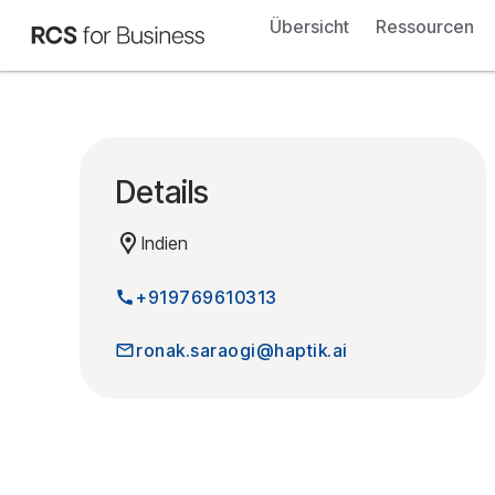
Übersicht
Ressourcen
Details
Indien
+919769610313
ronak.saraogi@haptik.ai