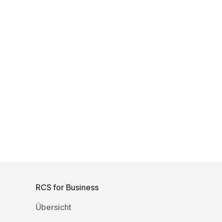
F
o
RCS for Business
o
Übersicht
t
e