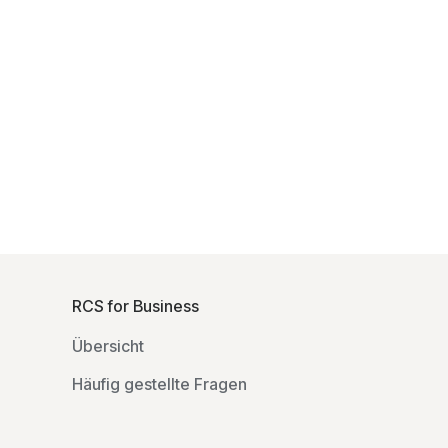
F
o
RCS for Business
o
Übersicht
t
e
Häufig gestellte Fragen
r
l