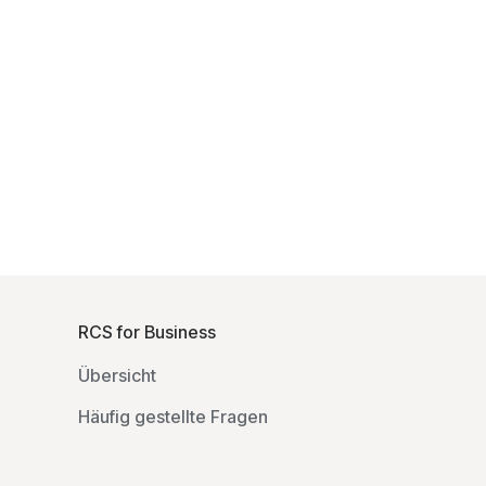
F
o
RCS for Business
o
Übersicht
t
e
Häufig gestellte Fragen
r
l