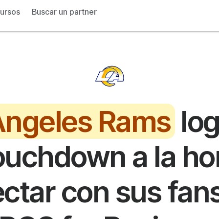
ursos
Buscar un partner
Angeles Rams
log
ouchdown a la ho
ctar con sus fan