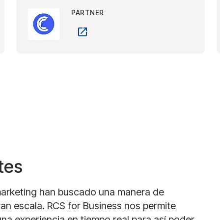
PARTNER
tes
 marketing han buscado una manera de
ran escala. RCS for Business nos permite
una experiencia en tiempo real para así poder